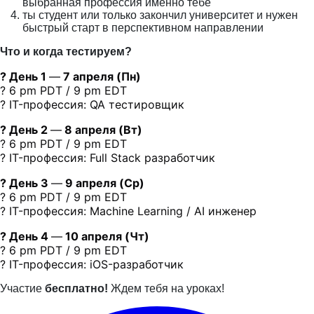
выбранная профессия именно тебе
ты студент или только закончил университет и нужен
быстрый старт в перспективном направлении
Что и когда тестируем?
? День 1
—
7 апреля (Пн)
? 6 pm PDT / 9 pm EDT
? IT-профессия: QA тестировщик
? День 2
—
8 апреля (Вт)
? 6 pm PDT / 9 pm EDT
? IT-профессия: Full Stack разработчик
? День 3
—
9 апреля (Ср)
? 6 pm PDT / 9 pm EDT
? IT-профессия: Machine Learning / AI инженер
? День 4
—
10 апреля (Чт)
? 6 pm PDT / 9 pm EDT
? IT-профессия: iOS-разработчик
Участие
бесплатно!
Ждем тебя на уроках!