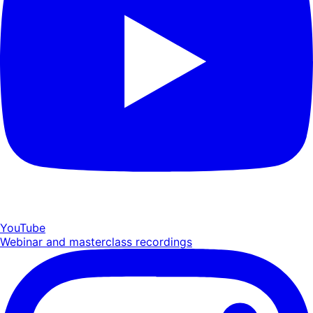
YouTube
Webinar and masterclass recordings