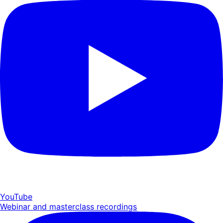
YouTube
Webinar and masterclass recordings