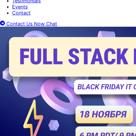
Testimonials
Events
Contact
Contact Us Now
Chat