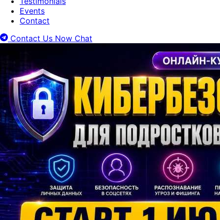
Testimonials
Events
Contact
Contact Us Now
Chat