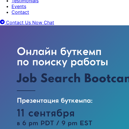
Testimonials
Events
Contact
Contact Us Now
Chat