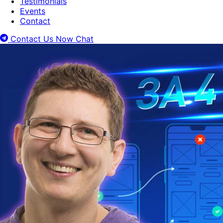
Testimonials
Events
Contact
Contact Us Now
Chat