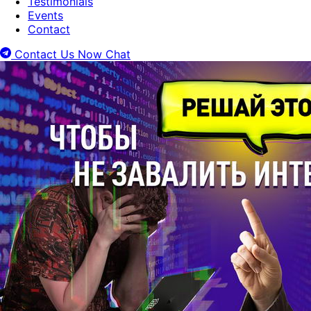
Testimonials
Events
Contact
Contact Us Now
Chat