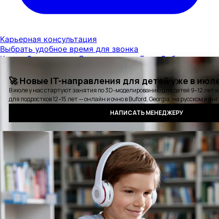
Карьерная консультация
Выбрать удобное время для звонка
Курсы
Стажировки
Детские курсы
Блог
События
Отзывы
Выпускники
Контакты
Оплата
Сертификат
Вопросы и ответы
Аудиокнига QA
Политика конфиденциальности
©2016 - 2025 PASV. All rights reserved.