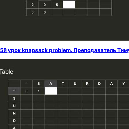
5й урок knapsack problem. Преподаватель Ти