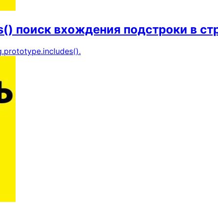
s() поиск вхождения подстроки в ст
prototype.includes().