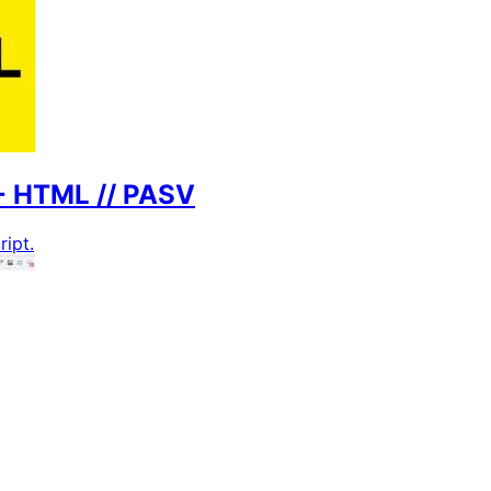
+ HTML // PASV
ipt.