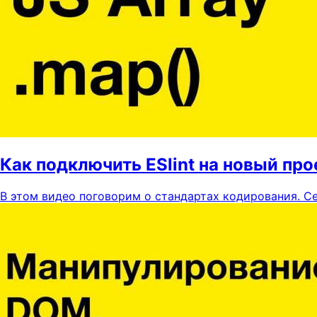
Как подключить ESlint на новый про
В этом видео поговорим о стандартах кодирования. Се