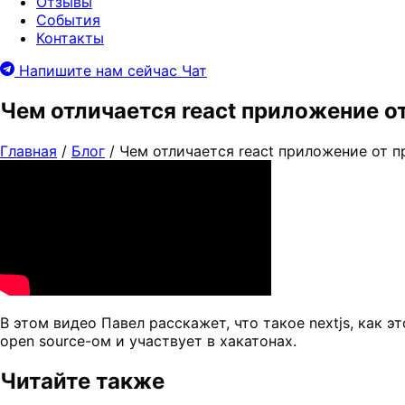
Отзывы
События
Контакты
Напишите нам сейчас
Чат
Чем отличается react приложение от
Главная
/
Блог
/
Чем отличается react приложение от пр
В этом видео Павел расскажет, что такое nextjs, как э
open source-ом и участвует в хакатонах.
Читайте также