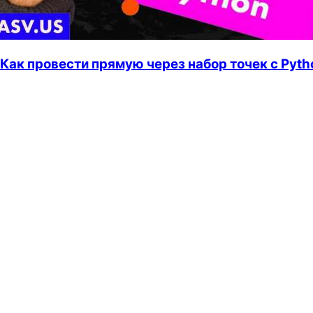
Как провести прямую через набор точек с Pyth