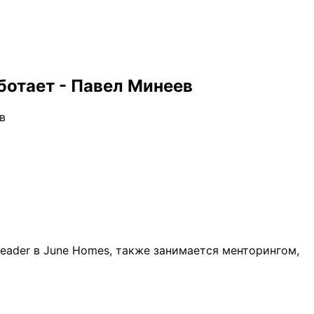
аботает - Павел Минеев
в
m leader в June Homes, также занимается менторингом,