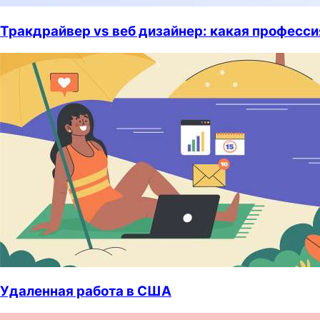
Тракдрайвер vs веб дизайнер: какая професс
Удаленная работа в США