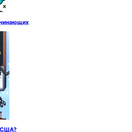
начинающих
в США?