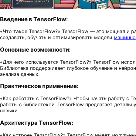
Введение в TensorFlow:
«Что такое TensorFlow?» TensorFlow — это мощная и 
создавать, обучать и оптимизировать модели
машинно
Основные возможности:
«Для чего используется TensorFlow?» TensorFlow испо
Библиотека поддерживает глубокое обучение и нейро
анализа данных.
Практическое применение:
«Как работать с TensorFlow?» Чтобы начать работу с 
работы с библиотекой. TensorFlow предлагает деталь
навыки.
Архитектура TensorFlow:
«Как устроен TensorFlow?» TensorFlow имеет модульн