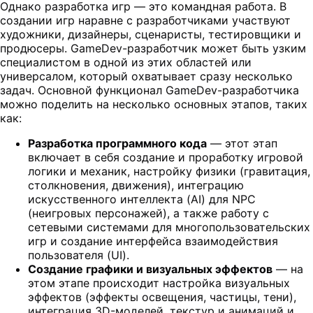
Однако разработка игр — это командная работа. В
создании игр наравне с разработчиками участвуют
художники, дизайнеры, сценаристы, тестировщики и
продюсеры. GameDev-разработчик может быть узким
специалистом в одной из этих областей или
универсалом, который охватывает сразу несколько
задач. Основной функционал GameDev-разработчика
можно поделить на несколько основных этапов, таких
как:
Разработка программного кода
— этот этап
включает в себя создание и проработку игровой
логики и механик, настройку физики (гравитация,
столкновения, движения), интеграцию
искусственного интеллекта (AI) для NPC
(неигровых персонажей), а также работу с
сетевыми системами для многопользовательских
игр и создание интерфейса взаимодействия
пользователя (UI).
Создание графики и визуальных эффектов
— на
этом этапе происходит настройка визуальных
эффектов (эффекты освещения, частицы, тени),
интеграция 3D-моделей, текстур и анимаций и