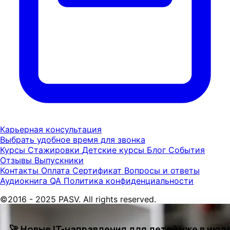
Карьерная консультация
Выбрать удобное время для звонка
Курсы
Стажировки
Детские курсы
Блог
События
Отзывы
Выпускники
Контакты
Оплата
Сертификат
Вопросы и ответы
Аудиокнига QA
Политика конфиденциальности
©2016 - 2025 PASV. All rights reserved.