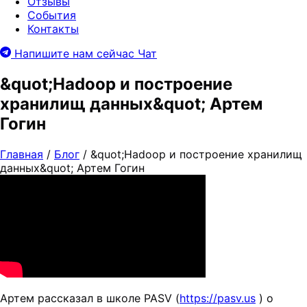
Отзывы
События
Контакты
Напишите нам сейчас
Чат
&quot;Hadoop и построение
хранилищ данных&quot; Артем
Гогин
Главная
/
Блог
/
&quot;Hadoop и построение хранилищ
данных&quot; Артем Гогин
Артем рассказал в школе PASV (
https://pasv.us
) о