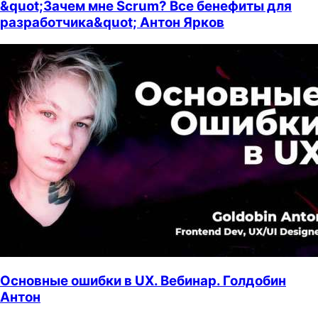
&quot;Зачем мне Scrum? Все бенефиты для
разработчика&quot; Антон Ярков
Основные ошибки в UX. Вебинар. Голдобин
Антон