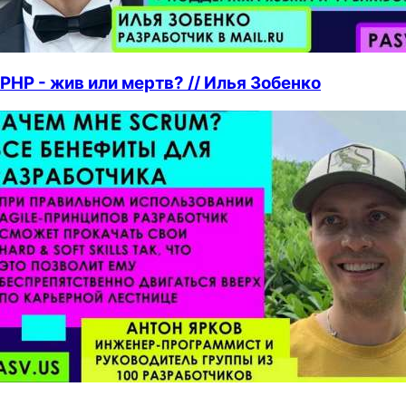
PHP - жив или мертв? // Илья Зобенко