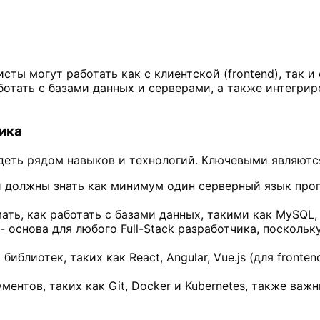
листы могут работать как с клиентской (frontend), так 
работать с базами данных и серверами, а также интегр
ика
адеть рядом навыков и технологий. Ключевыми являютс
ки должны знать как минимум один серверный язык про
ать, как работать с базами данных, такими как MySQL,
- основа для любого Full-Stack разработчика, посколь
иотек, таких как React, Angular, Vue.js (для frontend) 
нтов, таких как Git, Docker и Kubernetes, также важны