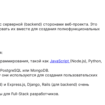
и с серверной (backend) сторонами веб-проекта. Это
ировать их вместе для создания полнофункциональных
я:
граммирования, такой как
JavaScript
(Node.js), Python,
 PostgreSQL или MongoDB.
ку они используются для создания пользовательских
и Express.js, Django, Rails (для backend) очень
 для Full-Stack разработчиков.