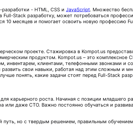
-разработки - HTML, CSS и
JavaScript
. Множество бесп
в Full-Stack разработку, может потребоваться професс
ся 10 месяцев и помогает
освоить новую профессию Ful
рческом проекте. Стажировка в Kompot.us предоставл
ммерческим продуктом. Kompot.us – это комплексное C
м, инвентарем, клиентами, телефонными звонками и со
развить свои навыки, работая над этим сложным и м
учше понять, какие задачи стоят перед Full-Stack раз
 для карьерного роста. Начиная с позиции младшего р
ра или даже CTO. Важно постоянно обучаться и развив
той путь, но с твердым решением, правильным обучение