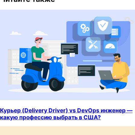
Курьер (Delivery Driver) vs DevOps инженер —
какую профессию выбрать в США?