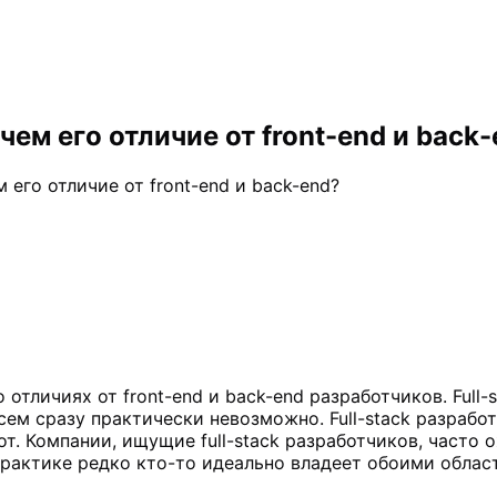
 чем его отличие от front-end и back
м его отличие от front-end и back-end?
о отличиях от front-end и back-end разработчиков. Ful
сем сразу практически невозможно. Full-stack разрабо
т. Компании, ищущие full-stack разработчиков, часто 
рактике редко кто-то идеально владеет обоими областя