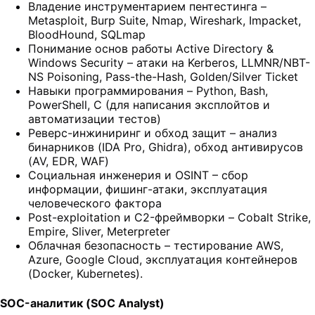
Владение инструментарием пентестинга –
Metasploit, Burp Suite, Nmap, Wireshark, Impacket,
BloodHound, SQLmap
Понимание основ работы Active Directory &
Windows Security – атаки на Kerberos, LLMNR/NBT-
NS Poisoning, Pass-the-Hash, Golden/Silver Ticket
Навыки программирования – Python, Bash,
PowerShell, C (для написания эксплойтов и
автоматизации тестов)
Реверс-инжиниринг и обход защит – анализ
бинарников (IDA Pro, Ghidra), обход антивирусов
(AV, EDR, WAF)
Социальная инженерия и OSINT – сбор
информации, фишинг-атаки, эксплуатация
человеческого фактора
Post-exploitation и C2-фреймворки – Cobalt Strike,
Empire, Sliver, Meterpreter
Облачная безопасность – тестирование AWS,
Azure, Google Cloud, эксплуатация контейнеров
(Docker, Kubernetes).
SOC-аналитик (SOC Analyst)