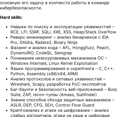
основную его задачу в контексте работы в команде
кибербезопасности.
Hard skills:
Навыки по поиску и эксплуатации уязвимостей –
RCE, LFI, SSRF, SQLi, XXE, XSS, Heap/Stack Overflow
Реверс-инжиниринг – анализ бинарников с IDA
Pro, Ghidra, Radare2, Binary Ninja
Фаззинг и анализ кода – AFL, Honggfuzz, Peach,
DynamoRIO, CodeQL, Semgrep
Понимание низкоуровневых механизмов ОС –
Windows Internals, Linux Kernel Exploitation
Языки программирования и скриптинга – C, C++,
Python, Assembly (x86/x64, ARM)
Анализ протоколов и сетевых уязвимостей –
Wireshark, Scapy, разработка PoC-эксплойтов
Баг-баунти и безопасность веб-приложений – Burp
Suite, ZAP, recon-тулзы (Amass, Subfinder)
Знание способов обхода защитных механизмов –
ASLR, DEP, CFG, SEH, Control Flow Guard
Криптоанализ и атаки на шифрование – анализ
слабых алгоритмов, атаки на хеши и цифровые