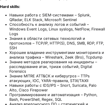
Hard skills:
Навыки работа с SIEM-системами – Splunk,
QRadar, ELK Stack, Microsoft Sentinel
Способность к анализу логов и событий –
Windows Event Logs, Linux syslogs, NetFlow, Firewall
Logs
Знания в области сетевых технологий и
протоколов – TCP/IP, HTTP(S), DNS, SMB, RDP, FTP,
SSH
Хорошее владение инструментами мониторинга и
анализа трафика – Wireshark, Zeek (Bro), Tcpdump
Знание методов реагирования на инциденты –
расследование атак, триаж событий, Digital
Forensics
Знание MITRE ATT&CK и киберугроз – TTPs
атакующих, IOC, YARA-правила, STIX/TAXII
Навыки работы с IDS/IPS – Snort, Suricata, Palo
Alto, Cisco Firepower
Программирование и автоматизация – Python,
Bash, PowerShell, Regex, SQL
Анализ вредоносного ПО – статический и