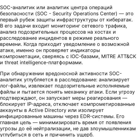
SOC-аналитик или аналитик центра операций
безопасности (SOC - Security Operations Center) — это
первый рубеж защиты инфраструктуры от кибератак.
В его задачи входит мониторинг сетевого трафика,
анализ подозрительных процессов на хостах и
расследование инцидентов в режиме реального
времени. Когда приходит уведомление о возможной
атаке, именно он проверяет индикаторы
компрометации, сверяясь с IOC-базами, MITRE ATT&CK
и threat intelligence-платформами.
При обнаружении вредоносной активности SOC-
аналитик углубляется в расследование: анализирует
лог-файлы, извлекает подозрительные исполняемые
файлы и пытается понять механику атаки. Если угрозу
подтверждают, он запускает меры реагирования —
блокирует IP-адреса, отключает компрометированные
аккаунты в Active Directory или изолирует
инфицированные машины через EDR-системы. Его
главная цель — минимизировать время от появления
угрозы до её нейтрализации, не дав злоумышленникам
углубиться в сеть и причинить ущерб.