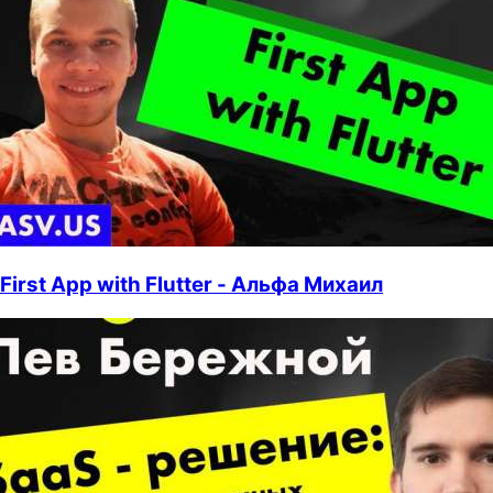
First App with Flutter - Альфа Михаил