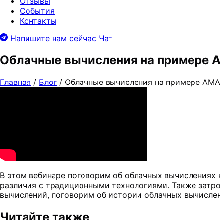
Отзывы
События
Контакты
Напишите нам сейчас
Чат
Облачные вычисления на примере 
Главная
/
Блог
/
Облачные вычисления на примере AMA
В этом вебинаре поговорим об облачных вычислениях н
различия с традиционными технологиями. Также затр
вычислений, поговорим об истории облачных вычисле
Читайте также