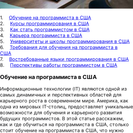
1.
Обучение на программиста в США
2.
Курсы программирования в США
3.
Как стать программистом в США
4.
Карьера программиста в США
5.
Университеты и школы программирования в США
6.
Требования для обучения на программиста в
США
7.
Востребованные языки программирования в США
8.
Перспективы работы программистом в США
Обучение на программиста в США
Информационные технологии (IT) являются одной из
самых динамичных и перспективных областей для
карьерного роста в современном мире. Америка, как
одна из мировых IT-столиц, предоставляет уникальные
возможности для обучения и карьерного развития
будущих программистов. В этой статье расскажем,
как и где обучиться на программиста в США, столько
стоит обучение на программиста в США, что нужно