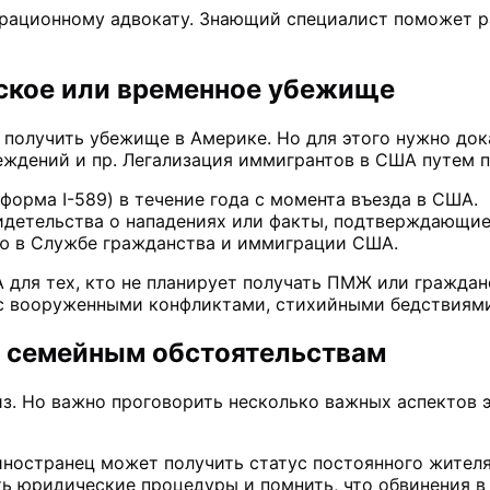
грационному адвокату. Знающий специалист поможет р
ское или временное убежище
 получить убежище в Америке. Но для этого нужно док
беждений и пр. Легализация иммигрантов в США путем
орма I-589) в течение года с момента въезда в США.
видетельства о нападениях или факты, подтверждающи
ью в Службе гражданства и иммиграции США.
для тех, кто не планирует получать ПМЖ или граждан
ь с вооруженными конфликтами, стихийными бедствиям
о семейным обстоятельствам
из. Но важно проговорить несколько важных аспектов 
ностранец может получить статус постоянного жителя.
ь юридические процедуры и помнить, что обвинения в