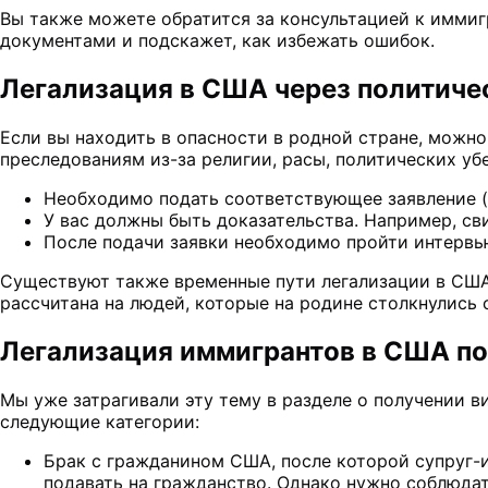
Вы также можете обратится за консультацией к имми
документами и подскажет, как избежать ошибок.
Легализация в США через политиче
Если вы находить в опасности в родной стране, можно
преследованиям из-за религии, расы, политических у
Необходимо подать соответствующее заявление (ф
У вас должны быть доказательства. Например, с
После подачи заявки необходимо пройти интерв
Существуют также временные пути легализации в США 
рассчитана на людей, которые на родине столкнулис
Легализация иммигрантов в США п
Мы уже затрагивали эту тему в разделе о получении в
следующие категории:
Брак с гражданином США, после которой супруг-и
подавать на гражданство. Однако нужно соблюдат