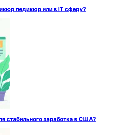
никюр педикюр или в IT сферу?
ля стабильного заработка в США?