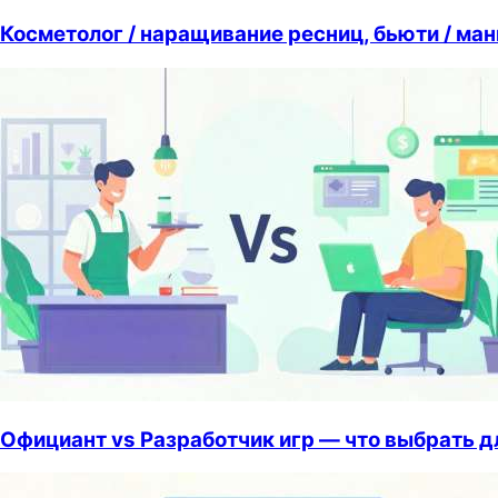
Косметолог / наращивание ресниц, бьюти / ма
Официант vs Разработчик игр — что выбрать д