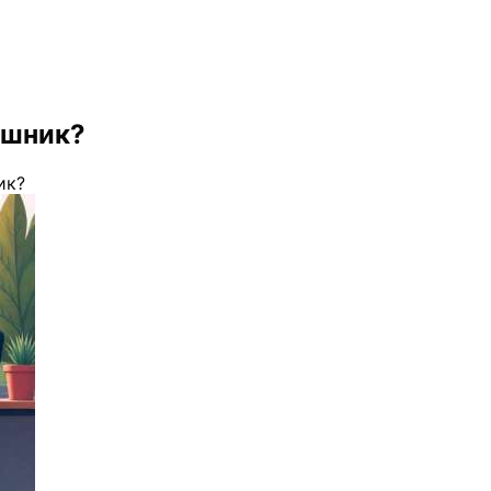
ишник?
ик?