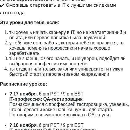
✔️ Сможешь стартовать в IT с лучшими скидками
этого года
Эти уроки для тебя, если:
ты хочешь начать карьеру в IT, но не хватает знаний и
опыта, или первая попытка была неудачной
у тебя уже есть работа, которая тебе не нравится, ты
хочешь поменять профессию и начать хорошо
зарабатывать
ты не знаешь, с чего начать, и не уверен, подойдет ли
выбранная профессия именно тебе
ты студент или только закончил университет и нужен
быстрый старт в перспективном направлении
Расписание уроков:
?
17 ноября
, 6 pm PST / 9 pm EST
IT-профессия:
QA-тестировщик
Познакомишься с профессией тестировщика, узнаешь,
что он делает и какие навыки нужны для старта.
Поговорим о возможностях входа в QA с нуля.
?
18 ноября
, 6 pm PST / 9 pm EST