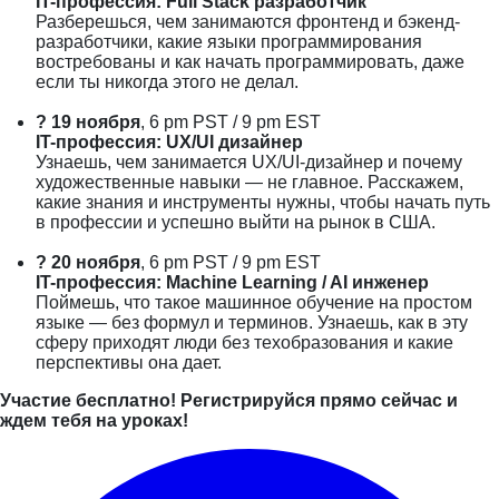
IT-профессия: Full Stack разработчик
Разберешься, чем занимаются фронтенд и бэкенд-
разработчики, какие языки программирования
востребованы и как начать программировать, даже
если ты никогда этого не делал.
?
19 ноября
, 6 pm PST / 9 pm EST
IT-профессия: UX/UI дизайнер
Узнаешь, чем занимается UX/UI-дизайнер и почему
художественные навыки — не главное. Расскажем,
какие знания и инструменты нужны, чтобы начать путь
в профессии и успешно выйти на рынок в США.
?
20 ноября
, 6 pm PST / 9 pm EST
IT-профессия: Machine Learning / AI инженер
Поймешь, что такое машинное обучение на простом
языке — без формул и терминов. Узнаешь, как в эту
сферу приходят люди без техобразования и какие
перспективы она дает.
Участие бесплатно! Регистрируйся прямо сейчас и
ждем тебя на уроках!