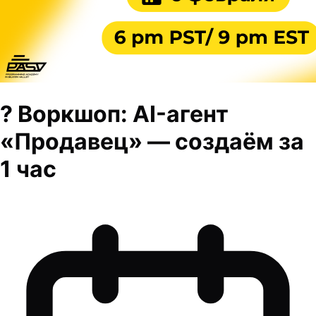
? Воркшоп: AI-агент
«Продавец» — создаём за
1 час