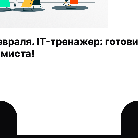
враля. IT-тренажер: готов
миста!