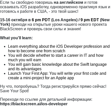
Если ты свободно говоришь
на английском
и готов
осваивать iOS разработку, одновременно практикуя язык и
готовясь к работе в США, - это твой шанс!
15-16 октября в
6 pm PDT
(Los Angeles)
/ 9 pm EDT
(New
York)
приходи на открытые уроки нашего нового проекта
BlackScreen и проверь свои силы и знания!
What you'll learn:
Learn everything about the iOS Developer profession and
how to become one from scratch
You will decide whether to start a career in IT and how
much you will earn
You will gain basic knowledge about the Swift language
and its advantages
Launch Your First App: You will write your first code and
create a mini-project for an Apple app
Ну что, попробуешь? Тогда регистрируйся прямо сейчас!
Save Your Spot!
Переходи по ссылке для детальной информации:
https://blackscreen.ai/ios-developer