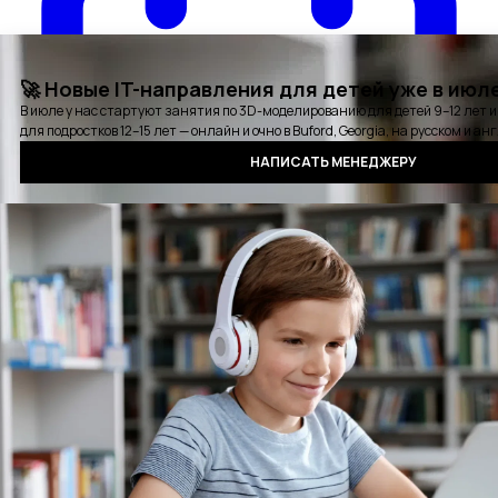
Карьерная консультация
Выбрать удобное время для звонка
Курсы
Стажировки
Детские курсы
Блог
События
Отзывы
Выпускники
Контакты
Оплата
Сертификат
Вопросы и ответы
Аудиокнига QA
Политика конфиденциальности