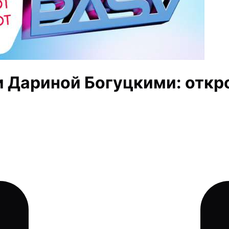
и Дариной Богуцкими: откр