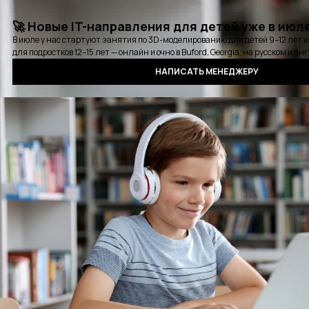
Карьерная консультация
Выбрать удобное время для звонка
Курсы
Стажировки
Детские курсы
Блог
События
Отзывы
Выпускники
Контакты
Оплата
Сертификат
Вопросы и ответы
Аудиокнига QA
Политика конфиденциальности
©2016 - 2025 PASV. All rights reserved.