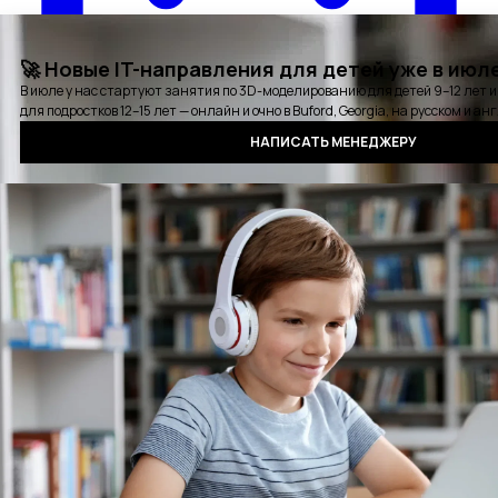
Карьерная консультация
Выбрать удобное время для звонка
Курсы
Стажировки
Детские курсы
Блог
События
Отзывы
Выпускники
Контакты
Оплата
Сертификат
Вопросы и ответы
Аудиокнига QA
Политика конфиденциальности