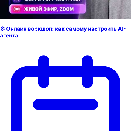
⚙️ Онлайн воркшоп: как самому настроить AI-
агента