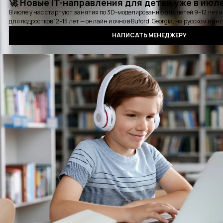
Карьерная консультация
Выбрать удобное время для звонка
Курсы
Стажировки
Детские курсы
Блог
События
Отзывы
Выпускники
Контакты
Оплата
Сертификат
Вопросы и ответы
Аудиокнига QA
Политика конфиденциальности
©2016 - 2025 PASV. All rights reserved.