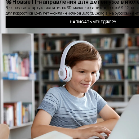
Карьерная консультация
Выбрать удобное время для звонка
Курсы
Стажировки
Детские курсы
Блог
События
Отзывы
Выпускники
Контакты
Оплата
Сертификат
Вопросы и ответы
Аудиокнига QA
Политика конфиденциальности
©2016 - 2025 PASV. All rights reserved.