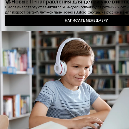
Карьерная консультация
Выбрать удобное время для звонка
Курсы
Стажировки
Детские курсы
Блог
События
Отзывы
Выпускники
Контакты
Оплата
Сертификат
Вопросы и ответы
Аудиокнига QA
Политика конфиденциальности
©2016 - 2025 PASV. All rights reserved.