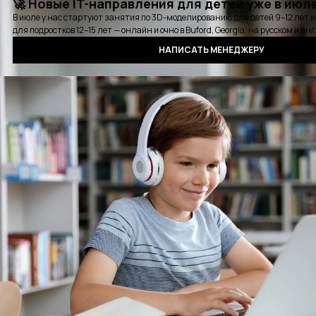
Карьерная консультация
Выбрать удобное время для звонка
Курсы
Стажировки
Детские курсы
Блог
События
Отзывы
Выпускники
Контакты
Оплата
Сертификат
Вопросы и ответы
Аудиокнига QA
Политика конфиденциальности
©2016 - 2025 PASV. All rights reserved.