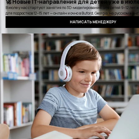
Карьерная консультация
Выбрать удобное время для звонка
Курсы
Стажировки
Детские курсы
Блог
События
Отзывы
Выпускники
Контакты
Оплата
Сертификат
Вопросы и ответы
Аудиокнига QA
Политика конфиденциальности
©2016 - 2025 PASV. All rights reserved.