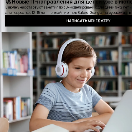
Карьерная консультация
Выбрать удобное время для звонка
Курсы
Стажировки
Детские курсы
Блог
События
Отзывы
Выпускники
Контакты
Оплата
Сертификат
Вопросы и ответы
Аудиокнига QA
Политика конфиденциальности
©2016 - 2025 PASV. All rights reserved.