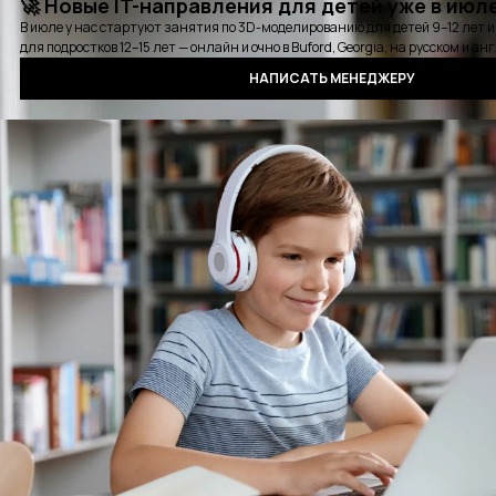
Карьерная консультация
Выбрать удобное время для звонка
Курсы
Стажировки
Детские курсы
Блог
События
Отзывы
Выпускники
Контакты
Оплата
Сертификат
Вопросы и ответы
Аудиокнига QA
Политика конфиденциальности
©2016 - 2025 PASV. All rights reserved.