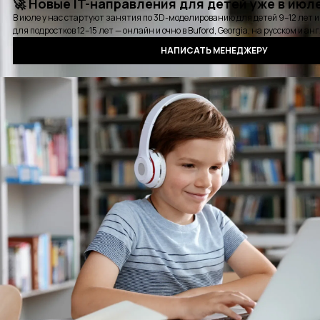
Карьерная консультация
Выбрать удобное время для звонка
Курсы
Стажировки
Детские курсы
Блог
События
Отзывы
Выпускники
Контакты
Оплата
Сертификат
Вопросы и ответы
Аудиокнига QA
Политика конфиденциальности
©2016 - 2025 PASV. All rights reserved.