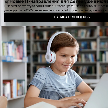
Карьерная консультация
Выбрать удобное время для звонка
Курсы
Стажировки
Детские курсы
Блог
События
Отзывы
Выпускники
Контакты
Оплата
Сертификат
Вопросы и ответы
Аудиокнига QA
Политика конфиденциальности
©2016 - 2025 PASV. All rights reserved.