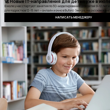
Карьерная консультация
Выбрать удобное время для звонка
Курсы
Стажировки
Детские курсы
Блог
События
Отзывы
Выпускники
Контакты
Оплата
Сертификат
Вопросы и ответы
Аудиокнига QA
Политика конфиденциальности
©2016 - 2025 PASV. All rights reserved.