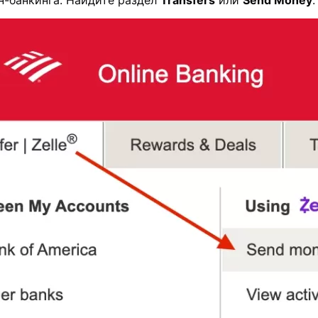
н-банкинга. Найдите раздел
Transfers
или
Send Money
.